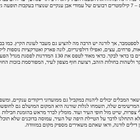
רבות הצעות לסיורים מרתקים באזור. אל תוותרו על סיור ביער האבנים – 7 קילומטרים רבועים של עמודי אבן ענקיי
 לספטמבר, אך לורנה יש הרבה מה להציע גם מעבר לעונת הקיץ. כמו ב
ת, פרחים, עצים, ואפילו דולפינריום, לונה פארק ואטרקציות נוספות ל
שאת כיפות הזהב שלה ניתן לראות משלל פינות בעיר, היא מבנה מרשים בו כ
קר ולשהות בחולות הזהב, רצועת חוף מצפון לעיר, המפורסמת בזכות החול
. שאר המבלים יכולים ליהנות במקביל גם ממועדוני ריקודים ענקיים, ו
ה המרשימים שלה, תשמחו לגלות שורנה היא המקום המושלם גם לחופשות 
צפרות, שייט מול חופי העיר ועוד. מומלץ לברר מראש בהזמנת חבילות נ
 לא התחלנו לדבר על הטיילת היפה של העיר, עמוסה בדוכנים שלא תוכל
ן דילים לורנה, ודאו שאתם משאירים מספיק מקום במזוודה.