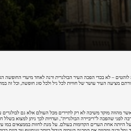
לה לוהטים – לא בכדי הפכה העיר הבולגרית ורנה לאחד מיעדי החופשה ה
ורתם מציעה העיר עושר של חוויות לכל גיל ולכל סוג חופשה, וכל זה במ
אשר מהווה מוקד משיכה לא רק לתיירים מכל העולם אלא גם לבולגרים עצ
ה לפני שהפכה ל"ריביירה הבולגרית", ועדויות לכך ניתן למצוא בשלל ח
ל היותה אחת הערים הקדומות בעולם. על מנת לחזות בממצאים במו עיניכ
מל ורנה ומהווה את המבנה העתיק הגדול ביותר שנחשף עד היום בבולגר