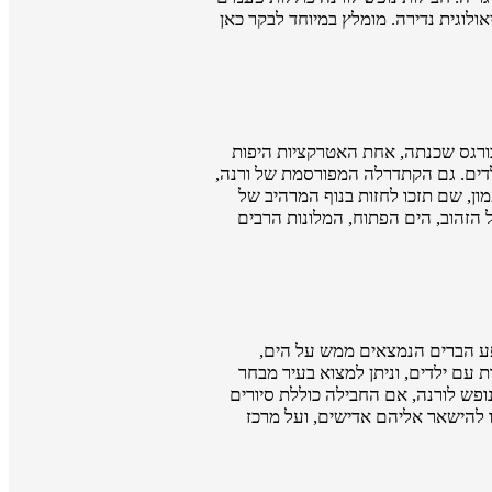
ם שנוצרו בעקבות תופעה גיאולוגית נדירה. מומלץ במיוחד לבקר כאן
בורגס שכנתה, אחת האטרקציות היפות
ילדים. גם הקתדרלה המפורסמת של ורנה,
דאי לבקר. כדאי מאוד לטפס את 130 המדרגות לפסגת מגדל הפעמון, שם תזכו לחזות בנוף המרהיב של
 הזהוב, הים הפתוח, המלונות הרבים
משפע הברים הנמצאים ממש על הים,
עם ילדים, וניתן למצוא בעיר מבחר
ופש לורנה, אם החבילה כוללת סיורים
ו להישאר אליהם אדישים, ועל מרכז