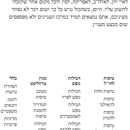
לאיי יוון, לארה"ב, לאפריקה, לסין ולכל מקום אחר שתוכלו
לחשוב עליו. היום, כשהכול נגיש כל כך ושום דבר לא נסתר
מעיניכם, אתם נמצאים תמיד במרכז העניינים ולא מפספסים
שום מבצע מעניין.
טיסות
חבילות
מגזין
כללי
לחו"ל
נופש
טרווליסט
הצהרת
טיסות זולות
חבילות
מעקב
נגישות
נופש לפריז
טיסות
טיסות
תקנון
לתאילנד
חבילות
המדריך
ותנאים
נופש
להזמנת
משפטיים
טיסות
לאמסטרדם
טיסות
ללונדון
מדיניות
חבילות
חבילות
פרטיות
טיסות
נופש ללונדון
נופש