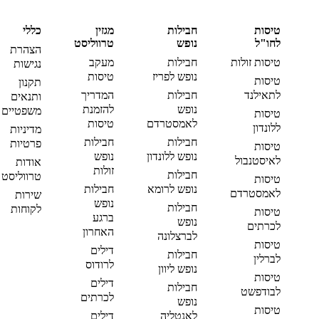
טיסות
חבילות
מגזין
כללי
לחו"ל
נופש
טרווליסט
הצהרת
טיסות זולות
חבילות
מעקב
נגישות
נופש לפריז
טיסות
טיסות
תקנון
לתאילנד
חבילות
המדריך
ותנאים
נופש
להזמנת
משפטיים
טיסות
לאמסטרדם
טיסות
ללונדון
מדיניות
חבילות
חבילות
פרטיות
טיסות
נופש ללונדון
נופש
לאיסטנבול
אודות
זולות
חבילות
טרווליסט
טיסות
נופש לרומא
חבילות
לאמסטרדם
שירות
נופש
חבילות
לקוחות
טיסות
ברגע
נופש
לכרתים
האחרון
לברצלונה
טיסות
דילים
חבילות
לברלין
לרודוס
נופש ליוון
טיסות
דילים
חבילות
לבודפשט
לכרתים
נופש
טיסות
לאנטליה
דילים