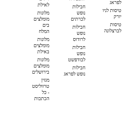
לפראג
לאילת
חבילות
טיסות לניו
נופש
מלונות
יורק
לכרתים
מומלצים
טיסות
בים
חבילות
לברצלונה
המלח
נופש
לרודוס
מלונות
מומלצים
חבילות
באילת
נופש
לבודפשט
מלונות
מומלצים
חבילות
בירושלים
נופש לפראג
מגזין
טרווליסט
- כל
הכתבות