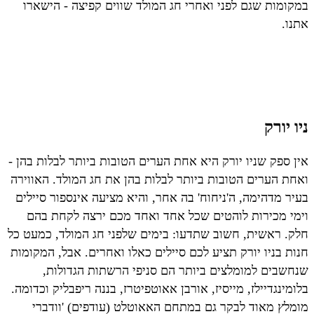
במקומות שגם לפני ואחרי חג המולד שווים קפיצה - הישארו
אתנו.
ניו יורק
אין ספק שניו יורק היא אחת הערים הטובות ביותר לבלות בהן -
ואחת הערים הטובות ביותר לבלות בהן את חג המולד. האווירה
בעיר מדהימה, ה'ניחוח' בה אחר, והיא מציעה אינספור סיילים
וימי מכירות לוהטים שכל אחד ואחד מכם ירצה לקחת בהם
חלק. ראשית, חשוב שתדעו: בימים שלפני חג המולד, כמעט כל
חנות בניו יורק תציע לכם סיילים כאלו ואחרים. אבל, המקומות
שנחשבים למומלצים ביותר הם סניפי הרשתות הגדולות,
בלומינגדיילז, מייסיז, אורבן אאוטפיטרז, בננה ריפבליק וכדומה.
מומלץ מאוד לבקר גם במתחם האאוטלט (עודפים) 'וודברי