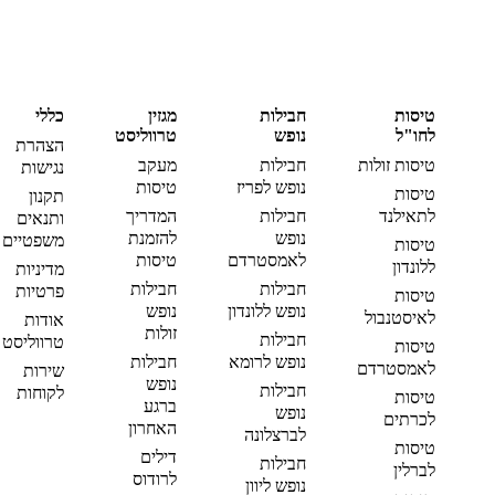
טיסות
חבילות
מגזין
כללי
לחו"ל
נופש
טרווליסט
הצהרת
טיסות זולות
חבילות
מעקב
נגישות
נופש לפריז
טיסות
טיסות
תקנון
לתאילנד
חבילות
המדריך
ותנאים
נופש
להזמנת
משפטיים
טיסות
לאמסטרדם
טיסות
ללונדון
מדיניות
חבילות
חבילות
פרטיות
טיסות
נופש ללונדון
נופש
לאיסטנבול
אודות
זולות
חבילות
טרווליסט
טיסות
נופש לרומא
חבילות
לאמסטרדם
שירות
נופש
חבילות
לקוחות
טיסות
ברגע
נופש
לכרתים
האחרון
לברצלונה
טיסות
דילים
חבילות
לברלין
לרודוס
נופש ליוון