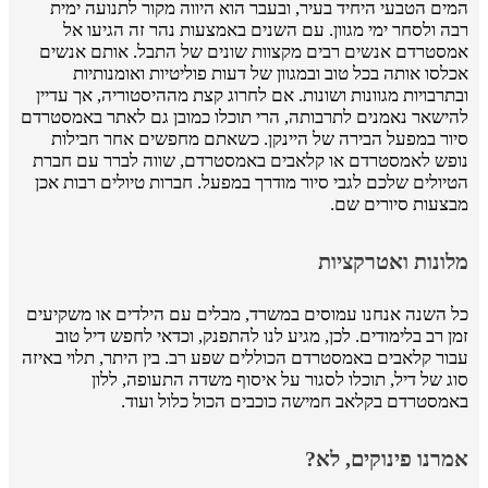
המים הטבעי היחיד בעיר, ובעבר הוא היווה מקור לתנועה ימית
רבה ולסחר ימי מגוון. עם השנים באמצעות נהר זה הגיעו אל
אמסטרדם אנשים רבים מקצוות שונים של התבל. אותם אנשים
אכלסו אותה בכל טוב ובמגוון של דעות פוליטיות ואומנותיות
ובתרבויות מגוונות ושונות. אם לחרוג קצת מההיסטוריה, אך עדיין
להישאר נאמנים לתרבותה, הרי תוכלו כמובן גם לאתר באמסטרדם
סיור במפעל הבירה של היינקן. כשאתם מחפשים אחר חבילות
נופש לאמסטרדם או קלאבים באמסטרדם, שווה לברר עם חברת
הטיולים שלכם לגבי סיור מודרך במפעל. חברות טיולים רבות אכן
מבצעות סיורים שם.
מלונות ואטרקציות
כל השנה אנחנו עמוסים במשרד, מבלים עם הילדים או משקיעים
זמן רב בלימודים. לכן, מגיע לנו להתפנק, וכדאי לחפש דיל טוב
עבור קלאבים באמסטרדם הכוללים שפע רב. בין היתר, תלוי באיזה
סוג של דיל, תוכלו לסגור על איסוף משדה התעופה, ללון
באמסטרדם בקלאב חמישה כוכבים הכול כלול ועוד.
אמרנו פינוקים, לא?