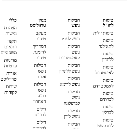
טיסות
חבילות
מגזין
כללי
לחו"ל
נופש
טרווליסט
הצהרת
טיסות זולות
חבילות
מעקב
נגישות
נופש לפריז
טיסות
טיסות
תקנון
לתאילנד
חבילות
המדריך
ותנאים
נופש
להזמנת
משפטיים
טיסות
לאמסטרדם
טיסות
ללונדון
מדיניות
חבילות
חבילות
פרטיות
טיסות
נופש ללונדון
נופש
לאיסטנבול
אודות
זולות
חבילות
טרווליסט
טיסות
נופש לרומא
חבילות
לאמסטרדם
שירות
נופש
חבילות
לקוחות
טיסות
ברגע
נופש
לכרתים
האחרון
לברצלונה
טיסות
דילים
חבילות
לברלין
לרודוס
נופש ליוון
טיסות
דילים
חבילות
לבודפשט
לכרתים