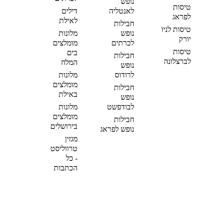
נופש
טיסות
לאנטליה
דילים
לפראג
לאילת
חבילות
טיסות לניו
נופש
מלונות
יורק
לכרתים
מומלצים
טיסות
בים
חבילות
לברצלונה
המלח
נופש
לרודוס
מלונות
מומלצים
חבילות
באילת
נופש
לבודפשט
מלונות
מומלצים
חבילות
בירושלים
נופש לפראג
מגזין
טרווליסט
- כל
הכתבות