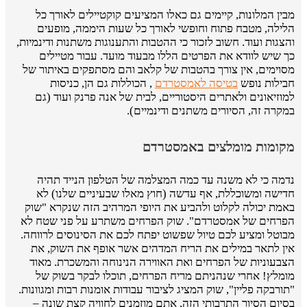
מבין המלונות, קיימים גם כאלו המציעים קוקטיילים לאורך כל
הלילה, מטבח פתוח וחופשי לאורך כל שעות היממה, מופעים
והצגות ועוד. חשוב לזכור כי ההטבות והתענוגות משתנות ודינמיות,
כך שיש לוודא את הפרטים הללו מבעוד מועד. עבור מטיילים
מסוימים, אין צורך בהטבות של קלאב והם מסתפקים באיתור של
חבילות נופש
בטיסה לאמסטרדם
, הכוללות גם הן, כניסות
למוזיאונים ולאתרים היסטוריים, לבית של אנה פרנק ועוד (גם
במקרה זה, הסיורים משתנים ודינמיים).
מקומות מומלצים באמסטרדם
נדמה כי לא משנה עד כמה המצלמה של הטלפון הנייד תהיה
חדישה ומשוכללת, אף עדשה (חוץ מאלו שבעיניים שלנו) לא
באמת יכולה לקלוט ולהביע את היופי המרהיב הזה שנקרא "שוק
הפרחים של אמסטרדם". שוק הפרחים משתרע על פני שטח לא
מבוטל ומציע לכם טיול שפשוט יפתח לכם את הסינוסים לרווחה.
אין לתאר במילים את הריח המדהים אשר אופף את השוק, את
הצבעוניות של הפרחים ואת האווירה הנינוחה והמשכרת. מאוד
מומלץ! אחרי שנהניתם מריח הפרחים, תוכלו לבקר בשוק של
"תורבקה פליין", שוק המציג לציבור עבודות אומנות רבות ומגוונות.
בסיום הסיור התרבותי הזה, אתם מוזמנים לחוויה קצת שונה –