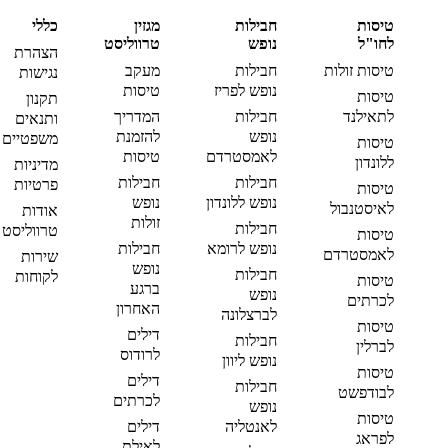
טיסות
חבילות
מגזין
כללי
לחו"ל
נופש
טרווליסט
הצהרת
טיסות זולות
חבילות
מעקב
נגישות
נופש לפריז
טיסות
טיסות
תקנון
לתאילנד
חבילות
המדריך
ותנאים
נופש
להזמנת
משפטיים
טיסות
לאמסטרדם
טיסות
ללונדון
מדיניות
חבילות
חבילות
פרטיות
טיסות
נופש ללונדון
נופש
לאיסטנבול
אודות
זולות
חבילות
טרווליסט
טיסות
נופש לרומא
חבילות
לאמסטרדם
שירות
נופש
חבילות
לקוחות
טיסות
ברגע
נופש
לכרתים
האחרון
לברצלונה
טיסות
דילים
חבילות
לברלין
לרודוס
נופש ליוון
טיסות
דילים
חבילות
לבודפשט
לכרתים
נופש
טיסות
לאנטליה
דילים
לפראג
לאילת