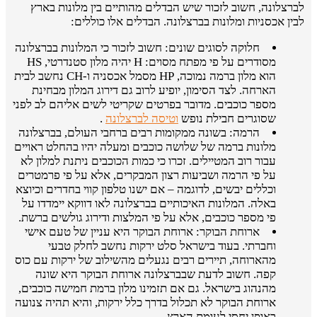
לברצלונה, חשוב לזכור שיש הבדלים מהותיים בין מלונות בארץ
לבין אכסניות ומלונות בברצלונה. הבדלים אלו כוללים:
חלוקה לסוגים שונים: חשוב לזכור כי המלונות בברצלונה
מסודרים על פי מפתח מסוים: H יהיה מלון סטנדרטי, HS
הוא מלון ברמה נמוכה, HP מסמל אכסניה ו-CH נחשב לבית
הארחה. לצד הסימון, יופיע לרוב גם דירוג המלון מבחינת
מספר כוכבים. מדובר בפרטים שקריטי לשים אליהם לב לפני
שסוגרים חבילת נופש
וטיסה לברצלונה
.
הרמה: בשונה ממקומות רבים ברחבי העולם, בברצלונה
מלונות ברמה של שלושה כוכבים ומעלה יהיו בהחלט ראויים
עבור רוב המטיילים. זכרו כי כמות הכוכבים ניתנת למלון לא
על פי הרמה ושביעות רצון המבקרים, אלא על פי פרמטרים
וכללים יבשים, לדוגמה – אם ישנו טלפון קווי בחדרים וכיוצא
באלה. המלונות האיכותיים בברצלונה לאו דווקא יימדדו על
פי מספר כוכבים, אלא על פי המלצות ודירוג גולשים ברשת.
ארוחת הבוקר: ארוחת הבוקר היא עניין של טעם אישי
וחברתי. בעוד בישראל סלט ירקות נחשב לחלק טבעי
מהארוחה, תיירים רבים נגעלים מהשילוב של ירקות עם כוס
קפה. חשוב לדעת שבברצלונה ארוחת הבוקר היא שונה
מהנהוג בישראל. גם אם תזמינו מלון ברמת חמישה כוכבים,
ארוחת הבוקר לא תכלול בדרך כלל ירקות, והיא תהיה צנועה
באופן יחסי לעומת הארץ.