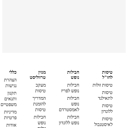
טיסות
חבילות
מגזין
כללי
לחו"ל
נופש
טרווליסט
הצהרת
טיסות זולות
חבילות
מעקב
נגישות
נופש לפריז
טיסות
טיסות
תקנון
לתאילנד
חבילות
המדריך
ותנאים
נופש
להזמנת
משפטיים
טיסות
לאמסטרדם
טיסות
ללונדון
מדיניות
חבילות
חבילות
פרטיות
טיסות
נופש ללונדון
נופש
לאיסטנבול
אודות