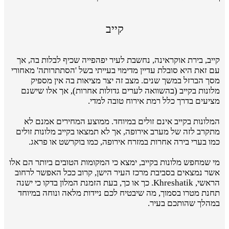
קייב
קייב, בירת אוקראינה, נחשבת לעיר יפהפייה שכיף לבלות בה, אך
עם זאת היא סובלת עדיין מדימוי בעייתי בשל 'הסתתרותה' מאחורי
מסך הברזל במשך שנים. מצב זה יצר מציאות בה אין מספיק
מלונות בקייב (בהשוואה לערים גדולות אחרות), אך אלו שישנם
מציעים בדרך כלל רמת אירוח טובה למדי.
המלונות בקייב אינם זולים במיוחד. ממוצע המחירים אמנם לא
מתקרב לזה של מערב אירופה, אך לא תמצאו בקייב מלונות זולים
כמו בערי בירה אחרות במזרח אירופה, כמו בוקרשט או פראג.
מי שמחפש מלונות בקייב, ימצא כי המקומות הטובים ביותר הם אלו
אשר נמצאים בסביבת מרכז העיר הישן, קרוב ככל האפשר לרחוב
הראשי, Khreshatik. כך או כך, בעת הזמנת המלון בדקו כי ישנה
תחנת מטרו בסמוך, מה שיבטיח לכם ניידות מלאה ונוחה במיוחד
במהלך שהותכם בעיר.