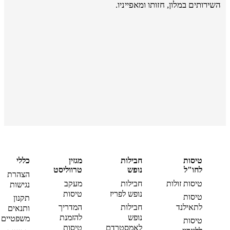
השירותים במלון, חזותו ומאפייניו.
טיסות
חבילות
מגזין
כללי
לחו"ל
נופש
טרווליסט
הצהרת
טיסות זולות
חבילות
מעקב
נגישות
נופש לפריז
טיסות
טיסות
תקנון
לתאילנד
חבילות
המדריך
ותנאים
נופש
להזמנת
משפטיים
טיסות
לאמסטרדם
טיסות