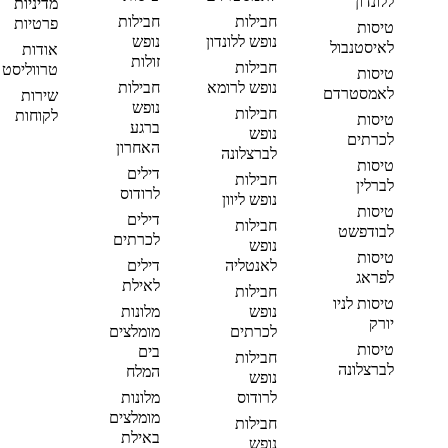
ללונדון
מדיניות
חבילות
חבילות
פרטיות
טיסות
נופש ללונדון
נופש
לאיסטנבול
אודות
זולות
חבילות
טרווליסט
טיסות
נופש לרומא
חבילות
לאמסטרדם
שירות
נופש
חבילות
לקוחות
טיסות
ברגע
נופש
לכרתים
האחרון
לברצלונה
טיסות
דילים
חבילות
לברלין
לרודוס
נופש ליוון
טיסות
דילים
חבילות
לבודפשט
לכרתים
נופש
טיסות
לאנטליה
דילים
לפראג
לאילת
חבילות
טיסות לניו
נופש
מלונות
יורק
לכרתים
מומלצים
טיסות
בים
חבילות
לברצלונה
המלח
נופש
לרודוס
מלונות
מומלצים
חבילות
באילת
נופש