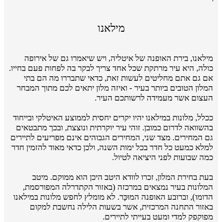
מילאנו
מילאנו, בירת האופנה של איטליה, ויש שיאמרו גם של אירופה
כולה, היא עיר מרתקת שכל אחד צריך לבקר בה לפחות פעם בחייו.
אם גם אתם מחליטים לעשות זאת, כדאי שתבררו מה הם בתי
המלון הטובים ביותר בעיר - ואיזה מלון יתאים לכם מתוך המבחר
העצום אשר מעמידה לרשותכם העיר.
ככלל, מלונות במילאנו יהיו יקרים יחסית לממוצע האיטלקי ובייחוד
בהשוואה לדרום כמובן. זוהי עיר יוקרתית ונוצצת, ובכך מתבטאים
גם המחירים. מצד שני, המחירים הגבוהים אינם מפריעים לתיירים
למלא כמעט כל חדר בכל ימות השנה, ולכן כדאי מאוד להזמין חדר
כמה שבועות לפני היציאה לטיול.
בעת בחירת המלון, זכרו לוודא היטב היכן הוא ממוקם. מיטב
המלונות בעיר נמצאים במרכזה (באזור הקתדרלה המפורסמת,
הדומו), וברובע האופנה המוּכָּר. לא מומלץ לחפש מלונות במילאנו
באזור התחנה המרכזית, אשר בשעות הלילה נחשבת למקום
מפוקפק למדי ומעט בעייתי לתיירים.