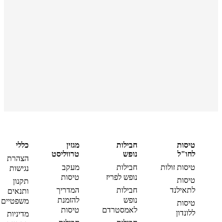
טיסות
חבילות
מגזין
כללי
לחו"ל
נופש
טרווליסט
הצהרת
טיסות זולות
חבילות
מעקב
נגישות
נופש לפריז
טיסות
טיסות
תקנון
לתאילנד
חבילות
המדריך
ותנאים
נופש
להזמנת
משפטיים
טיסות
לאמסטרדם
טיסות
ללונדון
מדיניות