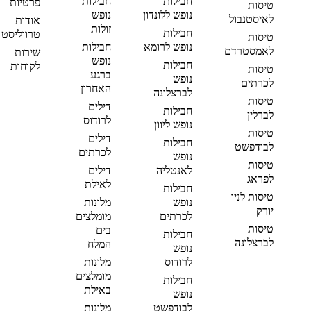
חבילות
חבילות
פרטיות
טיסות
נופש ללונדון
נופש
לאיסטנבול
אודות
זולות
חבילות
טרווליסט
טיסות
נופש לרומא
חבילות
לאמסטרדם
שירות
נופש
חבילות
לקוחות
טיסות
ברגע
נופש
לכרתים
האחרון
לברצלונה
טיסות
דילים
חבילות
לברלין
לרודוס
נופש ליוון
טיסות
דילים
חבילות
לבודפשט
לכרתים
נופש
טיסות
לאנטליה
דילים
לפראג
לאילת
חבילות
טיסות לניו
נופש
מלונות
יורק
לכרתים
מומלצים
טיסות
בים
חבילות
לברצלונה
המלח
נופש
לרודוס
מלונות
מומלצים
חבילות
באילת
נופש
לבודפשט
מלונות