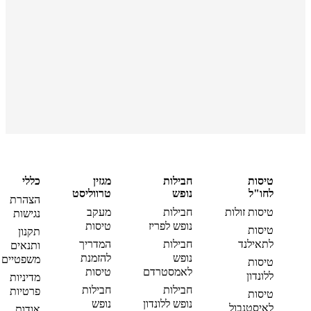
טיסות
חבילות
מגזין
כללי
לחו"ל
נופש
טרווליסט
הצהרת
טיסות זולות
חבילות
מעקב
נגישות
נופש לפריז
טיסות
טיסות
תקנון
לתאילנד
חבילות
המדריך
ותנאים
נופש
להזמנת
משפטיים
טיסות
לאמסטרדם
טיסות
ללונדון
מדיניות
חבילות
חבילות
פרטיות
טיסות
נופש ללונדון
נופש
לאיסטנבול
אודות