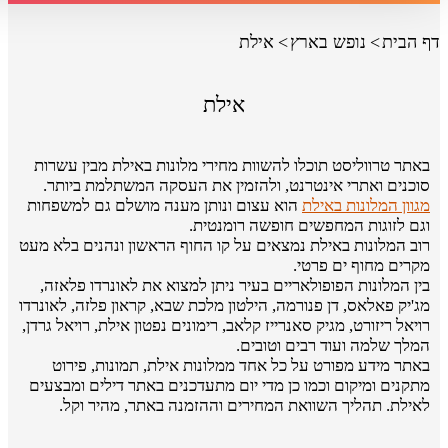
דף הבית
נופש בארץ
אילת
אילת
באתר טרווליסט תוכלו להשוות מחירי מלונות באילת מבין עשרות
סוכנים ואתרי אינטרנט, ולהזמין את העסקה המשתלמת ביותר.
מגוון המלונות באילת
הוא עצום ונותן מענה מושלם גם למשפחות
וגם לזוגות המחפשים חופשה רומנטית.
רוב המלונות באילת נמצאים על קו החוף הראשון ונהנים בלא מעט
מקרים מחוף ים פרטי.
בין המלונות הפופולאריים בעיר ניתן למצוא את לאונרדו פלאזה,
מג'יק פאלאס, דן פנורמה, הילטון מלכת שבא, קראון פלזה, לאונרדו
רויאל ריזורט, מגיק סאנרייז קלאב, רימונים נפטון אילת, רויאל גרדן,
המלך שלמה ועוד רבים וטובים.
באתר מידע מפורט על כל אחד ממלונות אילת, תמונות, פירוט
מתקנים ומיקום וכמו כן מדי יום מתעדכנים באתר דילים ומבצעים
לאילת. תהליך השוואת המחירים וההזמנה באתר, מהיר וקל.