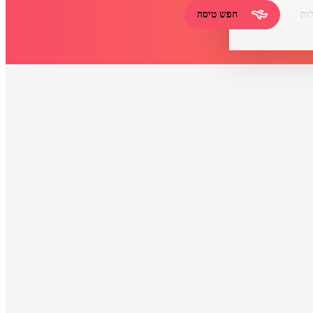
ות
חפש טיסה