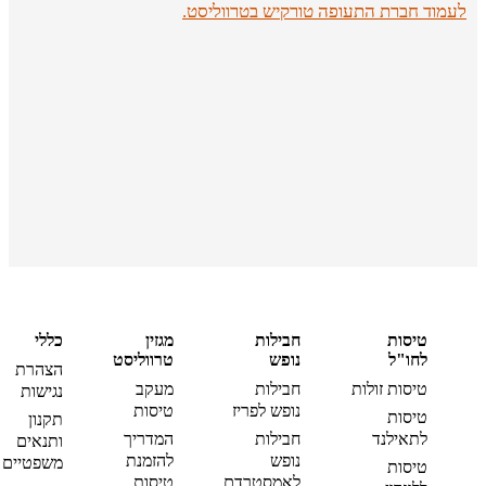
לעמוד חברת התעופה טורקיש בטרווליסט.
טיסות
חבילות
מגזין
כללי
לחו"ל
נופש
טרווליסט
הצהרת
טיסות זולות
חבילות
מעקב
נגישות
נופש לפריז
טיסות
טיסות
תקנון
לתאילנד
חבילות
המדריך
ותנאים
נופש
להזמנת
משפטיים
טיסות
לאמסטרדם
טיסות