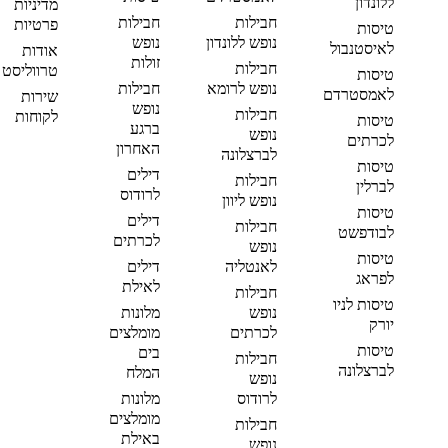
ללונדון
מדיניות
חבילות
חבילות
פרטיות
טיסות
נופש ללונדון
נופש
לאיסטנבול
אודות
זולות
חבילות
טרווליסט
טיסות
נופש לרומא
חבילות
לאמסטרדם
שירות
נופש
חבילות
לקוחות
טיסות
ברגע
נופש
לכרתים
האחרון
לברצלונה
טיסות
דילים
חבילות
לברלין
לרודוס
נופש ליוון
טיסות
דילים
חבילות
לבודפשט
לכרתים
נופש
טיסות
לאנטליה
דילים
לפראג
לאילת
חבילות
טיסות לניו
נופש
מלונות
יורק
לכרתים
מומלצים
טיסות
בים
חבילות
לברצלונה
המלח
נופש
לרודוס
מלונות
מומלצים
חבילות
באילת
נופש