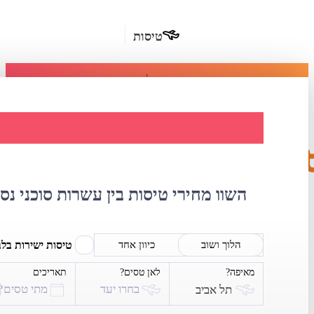
טיסות
מומלץ
חבילות
נופש
השוואת מחירי ט
חבילות
הרשמה
כשרות
השוו מחירי טיסות בין עשרות סוכני נס
מלונות
בחו"ל
טיסות ישירות בל
הלוך ושוב
כיוון אחד
מאיפה?
לאן טסים?
תאריכים
השכרת
בחרו יעד
מתי טסים?
תל אביב
רכב