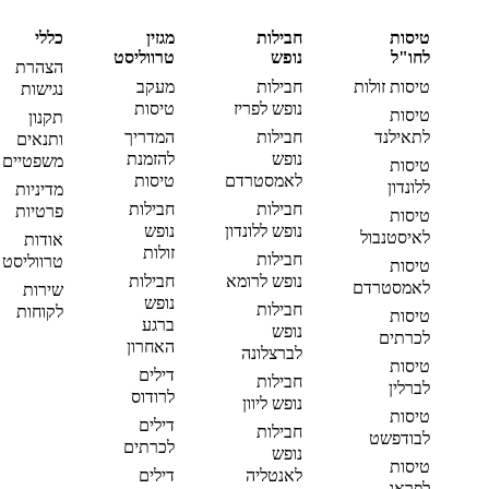
טיסות
חבילות
מגזין
כללי
לחו"ל
נופש
טרווליסט
הצהרת
טיסות זולות
חבילות
מעקב
נגישות
נופש לפריז
טיסות
טיסות
תקנון
לתאילנד
חבילות
המדריך
ותנאים
נופש
להזמנת
משפטיים
טיסות
לאמסטרדם
טיסות
ללונדון
מדיניות
חבילות
חבילות
פרטיות
טיסות
נופש ללונדון
נופש
לאיסטנבול
אודות
זולות
חבילות
טרווליסט
טיסות
נופש לרומא
חבילות
לאמסטרדם
שירות
נופש
חבילות
לקוחות
טיסות
ברגע
נופש
לכרתים
האחרון
לברצלונה
טיסות
דילים
חבילות
לברלין
לרודוס
נופש ליוון
טיסות
דילים
חבילות
לבודפשט
לכרתים
נופש
טיסות
לאנטליה
דילים
לפראג