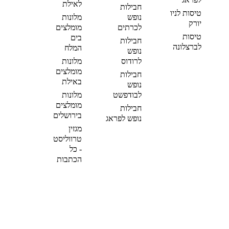
לאילת
חבילות
טיסות לניו
נופש
מלונות
יורק
לכרתים
מומלצים
טיסות
בים
חבילות
לברצלונה
המלח
נופש
לרודוס
מלונות
מומלצים
חבילות
באילת
נופש
לבודפשט
מלונות
מומלצים
חבילות
בירושלים
נופש לפראג
מגזין
טרווליסט
- כל
הכתבות