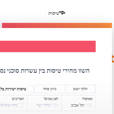
טיסות
מומלץ
חבילות
נופש
השוואת מחירי טי
חבילות
הרשמה
כשרות
השוו מחירי טיסות בין עשרות סוכני נס
מלונות
בחו"ל
טיסות ישירות בל
הלוך ושוב
כיוון אחד
מאיפה?
לאן טסים?
תאריכים
השכרת
בחרו יעד
מתי טסים?
תל אביב
רכב