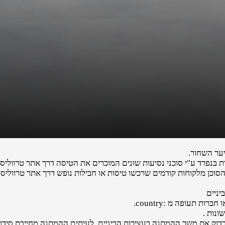
ער השחור.
נפרד ע"י סוכני נסיעות שונים המוכרים את הטיסה דרך אתר טרווליסט
הסוכן מלקוחות קודמים שרכשו טיסות או חבילות נופש דרך אתר טרווליסט
יניים
 תעופה מ :country.
ונות .
לבדוק את משך ההמתנה בעצירות הביניים. לעיתים ההמתנה מחייבת סידורי