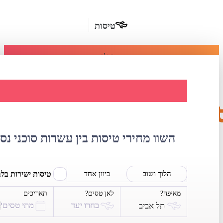
טיסות
מומלץ
חבילות
נופש
השוואת מחירי טיסו
חבילות
הרשמה
כשרות
השוו מחירי טיסות בין עשרות סוכני נס
מלונות
בחו"ל
טיסות ישירות בל
הלוך ושוב
כיוון אחד
מאיפה?
לאן טסים?
תאריכים
השכרת
בחרו יעד
מתי טסים?
תל אביב
רכב