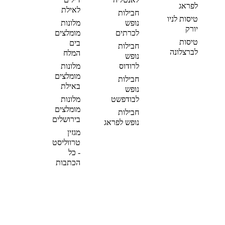
לפראג
לאילת
חבילות
טיסות לניו
נופש
מלונות
יורק
לכרתים
מומלצים
טיסות
בים
חבילות
לברצלונה
המלח
נופש
לרודוס
מלונות
מומלצים
חבילות
באילת
נופש
לבודפשט
מלונות
מומלצים
חבילות
בירושלים
נופש לפראג
מגזין
טרווליסט
- כל
הכתבות