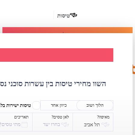
טיסות
מומלץ
חבילות
נופש
השוואת מחירי 
חבילות
הרשמה
כשרות
השוו מחירי טיסות בין עשרות סוכני נס
מלונות
בחו"ל
טיסות ישירות בל
הלוך ושוב
כיוון אחד
מאיפה?
לאן טסים?
תאריכים
השכרת
בחרו יעד
מתי טסים?
תל אביב
רכב