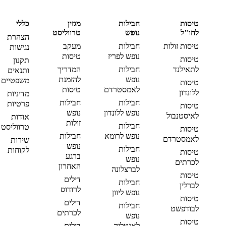
טיסות
חבילות
מגזין
כללי
לחו"ל
נופש
טרווליסט
הצהרת
טיסות זולות
חבילות
מעקב
נגישות
נופש לפריז
טיסות
טיסות
תקנון
לתאילנד
חבילות
המדריך
ותנאים
נופש
להזמנת
משפטיים
טיסות
לאמסטרדם
טיסות
ללונדון
מדיניות
חבילות
חבילות
פרטיות
טיסות
נופש ללונדון
נופש
לאיסטנבול
אודות
זולות
חבילות
טרווליסט
טיסות
נופש לרומא
חבילות
לאמסטרדם
שירות
נופש
חבילות
לקוחות
טיסות
ברגע
נופש
לכרתים
האחרון
לברצלונה
טיסות
דילים
חבילות
לברלין
לרודוס
נופש ליוון
טיסות
דילים
חבילות
לבודפשט
לכרתים
נופש
טיסות
לאנטליה
דילים