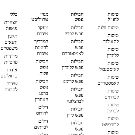
טיסות
חבילות
מגזין
כללי
לחו"ל
נופש
טרווליסט
הצהרת
טיסות זולות
חבילות
מעקב
נגישות
נופש לפריז
טיסות
טיסות
תקנון
לתאילנד
חבילות
המדריך
ותנאים
נופש
להזמנת
משפטיים
טיסות
לאמסטרדם
טיסות
ללונדון
מדיניות
חבילות
חבילות
פרטיות
טיסות
נופש ללונדון
נופש
לאיסטנבול
אודות
זולות
חבילות
טרווליסט
טיסות
נופש לרומא
חבילות
לאמסטרדם
שירות
נופש
חבילות
לקוחות
טיסות
ברגע
נופש
לכרתים
האחרון
לברצלונה
טיסות
דילים
חבילות
לברלין
לרודוס
נופש ליוון
טיסות
דילים
חבילות
לבודפשט
לכרתים
נופש
טיסות
לאנטליה
דילים