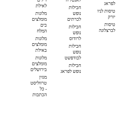
לפראג
לאילת
חבילות
טיסות לניו
נופש
מלונות
יורק
לכרתים
מומלצים
טיסות
בים
חבילות
לברצלונה
המלח
נופש
לרודוס
מלונות
מומלצים
חבילות
באילת
נופש
לבודפשט
מלונות
מומלצים
חבילות
בירושלים
נופש לפראג
מגזין
טרווליסט
- כל
הכתבות