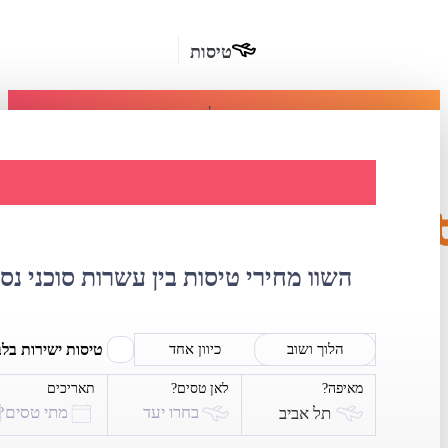
טיסות
מומלץ
חבילות
נופש
השוואת מחירי ט
חבילות
הרשמה
כשרות
השוו מחירי טיסות בין עשרות סוכני נס
מלונות
בחו"ל
טיסות ישירות בל
הלוך ושוב
כיוון אחד
מאיפה?
לאן טסים?
תאריכים
השכרת
בחרו יעד
מתי טסים?
תל אביב
רכב