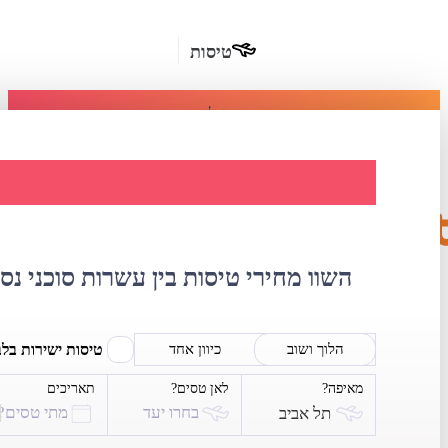
טיסות
מומלץ
חבילות
נופש
השוואת מחירי ט
חבילות
הרשמה
כשרות
השוו מחירי טיסות בין עשרות סוכני נס
מלונות
בחו"ל
טיסות ישירות בל
הלוך ושוב
כיוון אחד
מאיפה?
לאן טסים?
תאריכים
השכרת
בחרו יעד
מתי טסים?
תל אביב
רכב