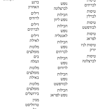
טיסות
ברגע
נופש
לכרתים
האחרון
לברצלונה
טיסות
דילים
חבילות
לברלין
לרודוס
נופש ליוון
טיסות
דילים
חבילות
לבודפשט
לכרתים
נופש
טיסות
לאנטליה
דילים
לפראג
לאילת
חבילות
טיסות לניו
נופש
מלונות
יורק
לכרתים
מומלצים
טיסות
בים
חבילות
לברצלונה
המלח
נופש
לרודוס
מלונות
מומלצים
חבילות
באילת
נופש
לבודפשט
מלונות
מומלצים
חבילות
בירושלים
נופש לפראג
מגזין
טרווליסט