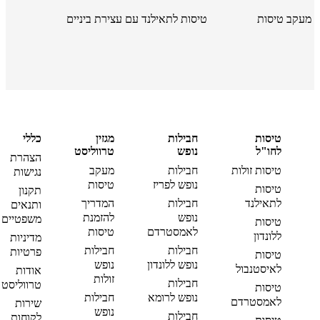
מעקב טיסות
טיסות לתאילנד עם עצירת ביניים
טיסות
חבילות
מגזין
כללי
לחו"ל
נופש
טרווליסט
הצהרת
טיסות זולות
חבילות
מעקב
נגישות
נופש לפריז
טיסות
טיסות
תקנון
לתאילנד
חבילות
המדריך
ותנאים
נופש
להזמנת
משפטיים
טיסות
לאמסטרדם
טיסות
ללונדון
מדיניות
חבילות
חבילות
פרטיות
טיסות
נופש ללונדון
נופש
לאיסטנבול
אודות
זולות
חבילות
טרווליסט
טיסות
נופש לרומא
חבילות
לאמסטרדם
שירות
נופש
חבילות
לקוחות