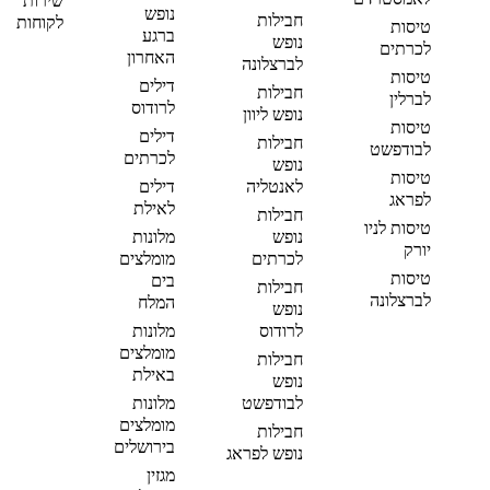
שירות
נופש
חבילות
לקוחות
טיסות
ברגע
נופש
לכרתים
האחרון
לברצלונה
טיסות
דילים
חבילות
לברלין
לרודוס
נופש ליוון
טיסות
דילים
חבילות
לבודפשט
לכרתים
נופש
טיסות
לאנטליה
דילים
לפראג
לאילת
חבילות
טיסות לניו
נופש
מלונות
יורק
לכרתים
מומלצים
טיסות
בים
חבילות
לברצלונה
המלח
נופש
לרודוס
מלונות
מומלצים
חבילות
באילת
נופש
לבודפשט
מלונות
מומלצים
חבילות
בירושלים
נופש לפראג
מגזין