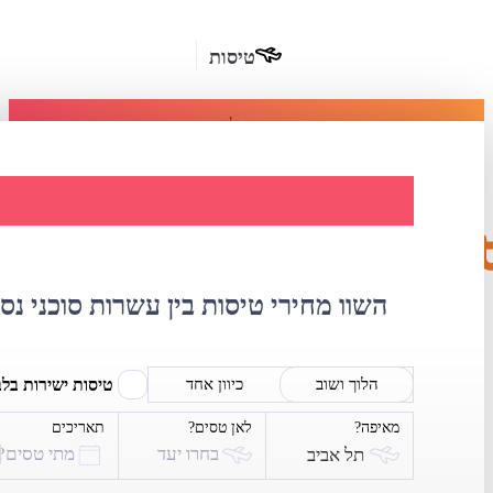
טיסות
מומלץ
חבילות
נופש
השוואת מחירי ט
חבילות
הרשמה
כשרות
השוו מחירי טיסות בין עשרות סוכני נס
מלונות
בחו"ל
טיסות ישירות בל
הלוך ושוב
כיוון אחד
מאיפה?
לאן טסים?
תאריכים
השכרת
בחרו יעד
מתי טסים?
תל אביב
רכב