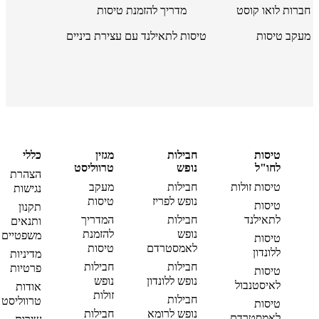
חברות לואו קוסט
מדריך להזמנת טיסות
מעקב טיסות
טיסות לתאילנד עם עצירת ביניים
טיסות
חבילות
מגזין
כללי
לחו"ל
נופש
טרווליסט
הצהרת
טיסות זולות
חבילות
מעקב
נגישות
נופש לפריז
טיסות
טיסות
תקנון
לתאילנד
חבילות
המדריך
ותנאים
נופש
להזמנת
משפטיים
טיסות
לאמסטרדם
טיסות
ללונדון
מדיניות
חבילות
חבילות
פרטיות
טיסות
נופש ללונדון
נופש
לאיסטנבול
אודות
זולות
חבילות
טרווליסט
טיסות
נופש לרומא
חבילות
לאמסטרדם