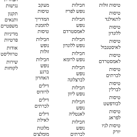
טיסות זולות
חבילות
מעקב
נגישות
נופש לפריז
טיסות
טיסות
תקנון
לתאילנד
חבילות
המדריך
ותנאים
נופש
להזמנת
משפטיים
טיסות
לאמסטרדם
טיסות
ללונדון
מדיניות
חבילות
חבילות
פרטיות
טיסות
נופש ללונדון
נופש
לאיסטנבול
אודות
זולות
חבילות
טרווליסט
טיסות
נופש לרומא
חבילות
לאמסטרדם
שירות
נופש
חבילות
לקוחות
טיסות
ברגע
נופש
לכרתים
האחרון
לברצלונה
טיסות
דילים
חבילות
לברלין
לרודוס
נופש ליוון
טיסות
דילים
חבילות
לבודפשט
לכרתים
נופש
טיסות
לאנטליה
דילים
לפראג
לאילת
חבילות
טיסות לניו
נופש
מלונות
יורק
לכרתים
מומלצים