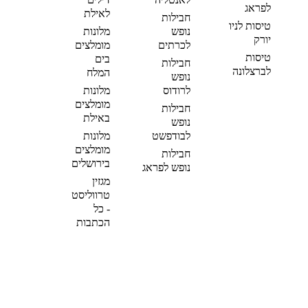
לפראג
לאילת
חבילות
טיסות לניו
נופש
מלונות
יורק
לכרתים
מומלצים
טיסות
בים
חבילות
לברצלונה
המלח
נופש
לרודוס
מלונות
מומלצים
חבילות
באילת
נופש
לבודפשט
מלונות
מומלצים
חבילות
בירושלים
נופש לפראג
מגזין
טרווליסט
- כל
הכתבות