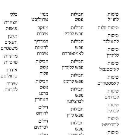
טיסות
חבילות
מגזין
כללי
לחו"ל
נופש
טרווליסט
הצהרת
טיסות זולות
חבילות
מעקב
נגישות
נופש לפריז
טיסות
טיסות
תקנון
לתאילנד
חבילות
המדריך
ותנאים
נופש
להזמנת
משפטיים
טיסות
לאמסטרדם
טיסות
ללונדון
מדיניות
חבילות
חבילות
פרטיות
טיסות
נופש ללונדון
נופש
לאיסטנבול
אודות
זולות
חבילות
טרווליסט
טיסות
נופש לרומא
חבילות
לאמסטרדם
שירות
נופש
חבילות
לקוחות
טיסות
ברגע
נופש
לכרתים
האחרון
לברצלונה
טיסות
דילים
חבילות
לברלין
לרודוס
נופש ליוון
טיסות
דילים
חבילות
לבודפשט
לכרתים
נופש
טיסות
לאנטליה
דילים