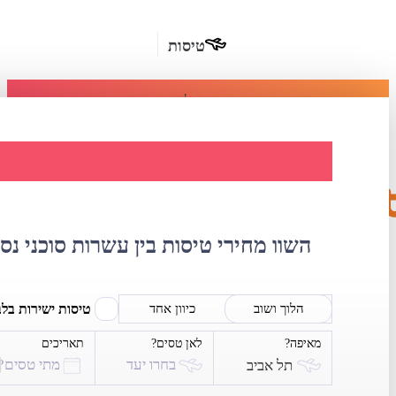
טיסות
מומלץ
חבילות
נופש
השוואת מחירי ט
חבילות
הרשמה
כשרות
השוו מחירי טיסות בין עשרות סוכני נס
מלונות
בחו"ל
טיסות ישירות בל
הלוך ושוב
כיוון אחד
מאיפה?
לאן טסים?
תאריכים
השכרת
בחרו יעד
מתי טסים?
תל אביב
רכב