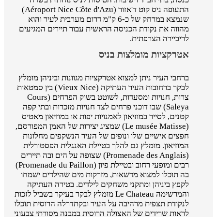
התעופה ניס קוט ד'אזור (Aéroport Nice Côte d'Azu)
שנמצא במרחק של כ-6 ק"מ דרום מערבית לעיר והוא
מהווה את נקודת הכניסה הראשית עבור תיירים המגיעים
לריביירה הצרפתית.
אטרקציות מומלצות בניס
ברחבי העיר ניתן למצוא אטרקציות מגוונות וביניהן מומלץ
לבקר ברחובות העיר העתיקה (Vieux Nice) בין סמטאות
צרות, חנויות ומסעדות, לשוטט בשוק הפרחים (Cours
Saleya) שבו דוכני פרחים לצד חנויות מזכרות ובתי קפה
קטנים, לסייר במוזיאון לאמנויות יפות או במוזיאון מאטיס
(Le musée Matisse) שמציג יצירות של האמן המפורסם,
חפצים אישיים שלו ונופים של העיר הנשקפים מחלונות
המוזיאון. מומלץ גם להלך בטיילת האנגלית הפסטורלית
(Promenade des Anglais) שצופה על הים ובה תיירים
רבים ומופעי רחוב ובטיילת פיון (Promenade du Paillon)
בה תוכלו למצוא מדשאות, מזרקות מים שהילדים ישמחו
לקפץ ביניהן ומתקני משחקים לילדים. בטירה העתיקה
והמרשימה Le Chateau מומלץ לבקר בעיקר בשביל לזכות
לנקודת תצפית מרהיבה על העיר ובקתדרלה הרוסית תוכלו
לראות שרידים של האצולה הרוסית במבנה מסורתי צבעוני