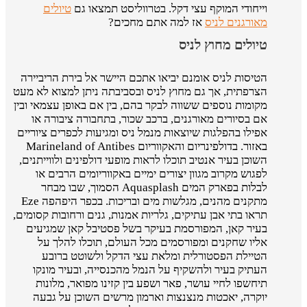
וייחודי המוקף עצי דקל. בטרווליסט תמצאו גם
טיולים
מאורגנים לניס
אז למה אתם מחכים?
טיולים מחוץ לניס
הטיסות לניס אומנם יביאו אתכם היישר אל בירת הריביירה
הצרפתית, אך גם מחוץ לניס ובסביבתה ניתן למצוא לא מעט
מקומות נוספים ששווה לבקר בהם, בין אם באופן עצמאי ובין
אם בסיורים מאורגנים, ברכב שכור, בתחבורה ציבורה או
אפילו בהפלגות שיוצאות מנמל ניס ומגיעות לכפרים ציוריים
באזור. בדולפינריום והאקווריום Marineland of Antibes
השוכן בעיר אנטיב תוכלו לראות מופעי דולפינים ולווייתנים,
לפגוש מקרוב מגוון יצורים ימיים באקווריומים הרבים או
לבלות בפארק המים Aquasplash הסמוך, שבו מבחר
מתקנים מהנים, מגלשות מים ובריכות. בכפר היפהפה Eze
תראו בתי אבן עתיקים, גלריות אמנות, גנים ורחובות קסומים,
בעיר קאן, המפורסמת בעיקר בשל פסטיבל קאן שמגיעים
אליו שחקנים ומפורסמים מכל העולם, תוכלו להלך על
הטיילת הפסטורלית ומלאת עצי הדקל ולשוטט ברובע
העתיק בעיר ולהשקיף על הנמל מהכנסייה, ובעיר מונקו
תיחשפו לחיי עושר, פאר ושפע בין קזינו מפואר, מלונות
יוקרה, יאכטות מנצנצות וארמון מרשים השוכן על גבעה