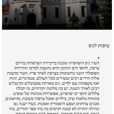
טיסות לניס
העיר ניס היפהפייה שוכנת בריביירה הצרפתית בדרום
צרפת, לחופי הים התיכון והיא נחשבת למרכז התיירותי
הפופולרי השני בחשיבותו בצרפת לאחר פריז. העיר מושכת
אליה תיירים רבים ועשירים מכל העולם, פנסיונרים, זוגות
ואף משפחות עם ילדים. ניס מארחת פסטיבלים וקרנבלים
רבים לאורך השנה, יש בה מלונות יוקרתיים, מי תכלת
צלולים וחופי ים יפהפיים, אפשרויות מגוונות של שופינג
בחנויות מלאות שיק, בילויים ואוכל צרפתי משובח, מוזיאונים,
מבנים עתיקים ושפע היסטוריה ואמנות. בעיר ישנה גם
קהילה יהודית לא קטנה וקיימים בה בתי ספר יהודיים, בתי
כנסת, בתי חב"ד וישיבות. הטיסות לניס נוחתות בשדה