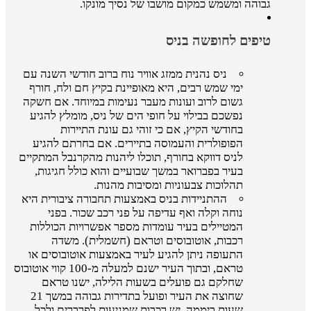
גבוהה ומשמש כמקום מושבו של נסיך מונקו.
טיפים לחופשה בניס
ניס נהנית ממזג אוויר נוח ברוב חודשי השנה עם
ימי שמש רבים, היא מאופיינת בקיץ חם ולח, חורף
גשום לרוב ועונות מעבר נעימות במיוחד. אם חשקה
נפשכם בבילוי על חופי הים של ניס, מומלץ להגיע
בחודשי הקיץ, אם כי זוהי גם עונת התיירות
הפופולרית והעמוסה בתיירים. אם בחרתם להגיע
לניס דווקא בחורף, תוכלו ליהנות מהקרנבל המתקיים
בעיר בפברואר במשך שבועיים והוא כולל חגיגות,
תהלוכות צבעוניות ומסיבות מהנות.
ההתניידות בניס באמצעות תחבורה ציבורית היא
נוחה וקלה ואף עדיפה על פני רכב שכור. בפני
המטיילים בעיר עומדות מספר אפשרויות הכוללות
רכבות, אוטובוסים וטראם (חשמלית). משדה
התעופה ניתן להגיע לעיר באמצעות אוטובוסים או
טראם, ובתוך העיר ישנם למעלה מ-100 קווי אוטובוס
שחלקם גם פועלים בשעות הלילה, ישנו טראם
שחוצה את העיר ופועל בתדירות גבוהה במשך 21
שעות ביממה, יש רכבות שמגיעות לפרברים ולכל