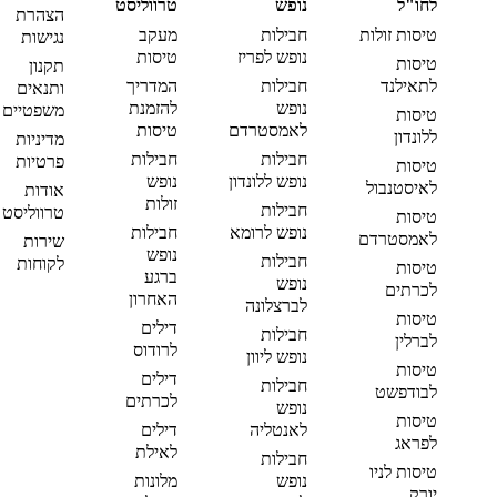
לחו"ל
נופש
טרווליסט
הצהרת
טיסות זולות
חבילות
מעקב
נגישות
נופש לפריז
טיסות
טיסות
תקנון
לתאילנד
חבילות
המדריך
ותנאים
נופש
להזמנת
משפטיים
טיסות
לאמסטרדם
טיסות
ללונדון
מדיניות
חבילות
חבילות
פרטיות
טיסות
נופש ללונדון
נופש
לאיסטנבול
אודות
זולות
חבילות
טרווליסט
טיסות
נופש לרומא
חבילות
לאמסטרדם
שירות
נופש
חבילות
לקוחות
טיסות
ברגע
נופש
לכרתים
האחרון
לברצלונה
טיסות
דילים
חבילות
לברלין
לרודוס
נופש ליוון
טיסות
דילים
חבילות
לבודפשט
לכרתים
נופש
טיסות
לאנטליה
דילים
לפראג
לאילת
חבילות
טיסות לניו
נופש
מלונות
יורק