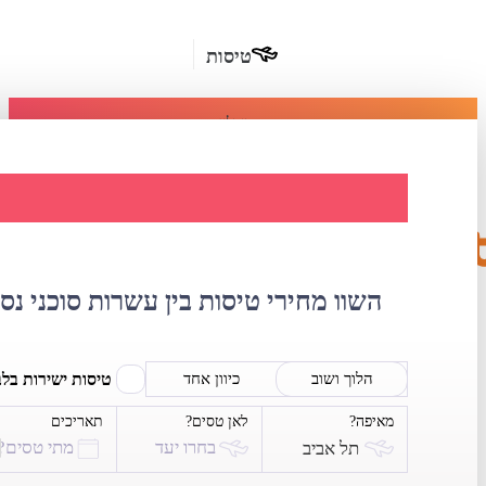
טיסות
מומלץ
חבילות
נופש
השוואת מחירי 
חבילות
הרשמה
כשרות
השוו מחירי טיסות בין עשרות סוכני נס
מלונות
בחו"ל
טיסות ישירות בל
הלוך ושוב
כיוון אחד
מאיפה?
לאן טסים?
תאריכים
השכרת
בחרו יעד
מתי טסים?
תל אביב
רכב