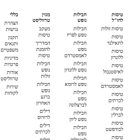
טיסות
חבילות
מגזין
כללי
לחו"ל
נופש
טרווליסט
הצהרת
טיסות זולות
חבילות
מעקב
נגישות
נופש לפריז
טיסות
טיסות
תקנון
לתאילנד
חבילות
המדריך
ותנאים
נופש
להזמנת
משפטיים
טיסות
לאמסטרדם
טיסות
ללונדון
מדיניות
חבילות
חבילות
פרטיות
טיסות
נופש ללונדון
נופש
לאיסטנבול
אודות
זולות
חבילות
טרווליסט
טיסות
נופש לרומא
חבילות
לאמסטרדם
שירות
נופש
חבילות
לקוחות
טיסות
ברגע
נופש
לכרתים
האחרון
לברצלונה
טיסות
דילים
חבילות
לברלין
לרודוס
נופש ליוון
טיסות
דילים
חבילות
לבודפשט
לכרתים
נופש
טיסות
לאנטליה
דילים