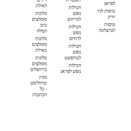
לפראג
לאילת
חבילות
טיסות לניו
נופש
מלונות
יורק
לכרתים
מומלצים
טיסות
בים
חבילות
לברצלונה
המלח
נופש
לרודוס
מלונות
מומלצים
חבילות
באילת
נופש
לבודפשט
מלונות
מומלצים
חבילות
בירושלים
נופש לפראג
מגזין
טרווליסט
- כל
הכתבות