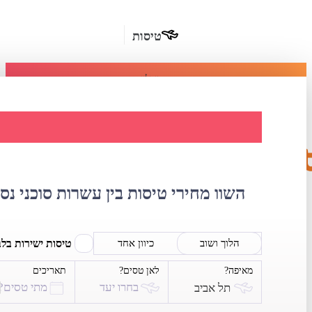
טיסות
מומלץ
חבילות
נופש
השוואת מחירי ט
חבילות
הרשמה
כשרות
השוו מחירי טיסות בין עשרות סוכני נס
מלונות
בחו"ל
טיסות ישירות בל
הלוך ושוב
כיוון אחד
מאיפה?
לאן טסים?
תאריכים
השכרת
בחרו יעד
מתי טסים?
תל אביב
רכב