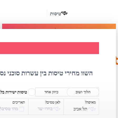
טיסות
מומלץ
חבילות
נופש
השוואת מחירי טיסו
חבילות
הרשמה
כשרות
השוו מחירי טיסות בין עשרות סוכני נס
מלונות
בחו"ל
טיסות ישירות בל
הלוך ושוב
כיוון אחד
מאיפה?
לאן טסים?
תאריכים
השכרת
בחרו יעד
מתי טסים?
תל אביב
רכב