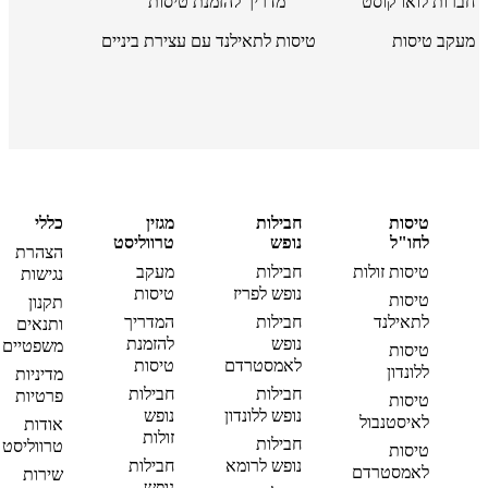
חברות לואו קוסט
מדריך להזמנת טיסות
מעקב טיסות
טיסות לתאילנד עם עצירת ביניים
טיסות
חבילות
מגזין
כללי
לחו"ל
נופש
טרווליסט
הצהרת
טיסות זולות
חבילות
מעקב
נגישות
נופש לפריז
טיסות
טיסות
תקנון
לתאילנד
חבילות
המדריך
ותנאים
נופש
להזמנת
משפטיים
טיסות
לאמסטרדם
טיסות
ללונדון
מדיניות
חבילות
חבילות
פרטיות
טיסות
נופש ללונדון
נופש
לאיסטנבול
אודות
זולות
חבילות
טרווליסט
טיסות
נופש לרומא
חבילות
לאמסטרדם
שירות
נופש