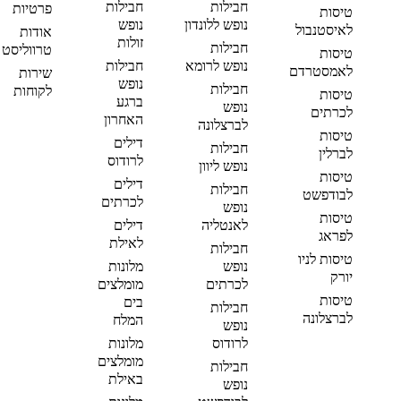
חבילות
חבילות
פרטיות
טיסות
נופש ללונדון
נופש
לאיסטנבול
אודות
זולות
חבילות
טרווליסט
טיסות
נופש לרומא
חבילות
לאמסטרדם
שירות
נופש
חבילות
לקוחות
טיסות
ברגע
נופש
לכרתים
האחרון
לברצלונה
טיסות
דילים
חבילות
לברלין
לרודוס
נופש ליוון
טיסות
דילים
חבילות
לבודפשט
לכרתים
נופש
טיסות
לאנטליה
דילים
לפראג
לאילת
חבילות
טיסות לניו
נופש
מלונות
יורק
לכרתים
מומלצים
טיסות
בים
חבילות
לברצלונה
המלח
נופש
לרודוס
מלונות
מומלצים
חבילות
באילת
נופש