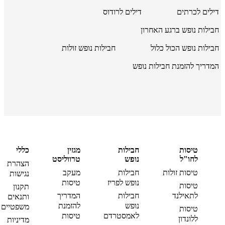
דילים לכרתים
דילים לרודוס
חבילות נופש ברגע האחרון
חבילות נופש הכול כלול
חבילות נופש זולות
המדריך להזמנת חבילות נופש
טיסות
חבילות
מגזין
כללי
לחו"ל
נופש
טרווליסט
הצהרת
טיסות זולות
חבילות
מעקב
נגישות
נופש לפריז
טיסות
טיסות
תקנון
לתאילנד
חבילות
המדריך
ותנאים
נופש
להזמנת
משפטיים
טיסות
לאמסטרדם
טיסות
ללונדון
מדיניות