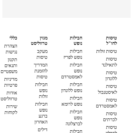
טיסות
חבילות
מגזין
כללי
לחו"ל
נופש
טרווליסט
הצהרת
טיסות זולות
חבילות
מעקב
נגישות
נופש לפריז
טיסות
טיסות
תקנון
לתאילנד
חבילות
המדריך
ותנאים
נופש
להזמנת
משפטיים
טיסות
לאמסטרדם
טיסות
ללונדון
מדיניות
חבילות
חבילות
פרטיות
טיסות
נופש ללונדון
נופש
לאיסטנבול
אודות
זולות
חבילות
טרווליסט
טיסות
נופש לרומא
חבילות
לאמסטרדם
שירות
נופש
חבילות
לקוחות
טיסות
ברגע
נופש
לכרתים
האחרון
לברצלונה
טיסות
דילים
חבילות