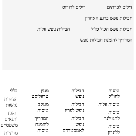
דילים לכרתים
דילים לרודוס
חבילות נופש ברגע האחרון
חבילות נופש הכול כלול
חבילות נופש זולות
המדריך להזמנת חבילות נופש
טיסות
חבילות
מגזין
כללי
לחו"ל
נופש
טרווליסט
הצהרת
טיסות זולות
חבילות
מעקב
נגישות
נופש לפריז
טיסות
טיסות
תקנון
לתאילנד
חבילות
המדריך
ותנאים
נופש
להזמנת
משפטיים
טיסות
לאמסטרדם
טיסות
ללונדון
מדיניות