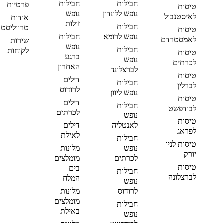
חבילות
חבילות
פרטיות
טיסות
נופש ללונדון
נופש
לאיסטנבול
אודות
זולות
חבילות
טרווליסט
טיסות
נופש לרומא
חבילות
לאמסטרדם
שירות
נופש
חבילות
לקוחות
טיסות
ברגע
נופש
לכרתים
האחרון
לברצלונה
טיסות
דילים
חבילות
לברלין
לרודוס
נופש ליוון
טיסות
דילים
חבילות
לבודפשט
לכרתים
נופש
טיסות
לאנטליה
דילים
לפראג
לאילת
חבילות
טיסות לניו
נופש
מלונות
יורק
לכרתים
מומלצים
טיסות
בים
חבילות
לברצלונה
המלח
נופש
לרודוס
מלונות
מומלצים
חבילות
באילת
נופש