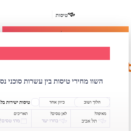
טיסות
מומלץ
חבילות
נופש
השוואת מחירי טי
חבילות
הרשמה
כשרות
השוו מחירי טיסות בין עשרות סוכני נס
מלונות
בחו"ל
טיסות ישירות בל
הלוך ושוב
כיוון אחד
מאיפה?
לאן טסים?
תאריכים
השכרת
בחרו יעד
מתי טסים?
תל אביב
רכב