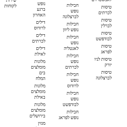
שירות
נופש
חבילות
לקוחות
טיסות
ברגע
נופש
לכרתים
האחרון
לברצלונה
טיסות
דילים
חבילות
לברלין
לרודוס
נופש ליוון
טיסות
דילים
חבילות
לבודפשט
לכרתים
נופש
טיסות
לאנטליה
דילים
לפראג
לאילת
חבילות
טיסות לניו
נופש
מלונות
יורק
לכרתים
מומלצים
טיסות
בים
חבילות
לברצלונה
המלח
נופש
לרודוס
מלונות
מומלצים
חבילות
באילת
נופש
לבודפשט
מלונות
מומלצים
חבילות
בירושלים
נופש לפראג
מגזין