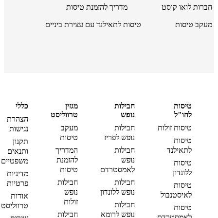
חברות לואו קוסט
מדריך להזמנת טיסות
מעקב טיסות
טיסות לתאילנד עם עצירת ביניים
טיסות
חבילות
מגזין
כללי
לחו"ל
נופש
טרווליסט
הצהרת
טיסות זולות
חבילות
מעקב
נגישות
נופש לפריז
טיסות
טיסות
תקנון
לתאילנד
חבילות
המדריך
ותנאים
נופש
להזמנת
משפטיים
טיסות
לאמסטרדם
טיסות
ללונדון
מדיניות
חבילות
חבילות
פרטיות
טיסות
נופש ללונדון
נופש
לאיסטנבול
אודות
זולות
חבילות
טרווליסט
טיסות
נופש לרומא
חבילות
לאמסטרדם