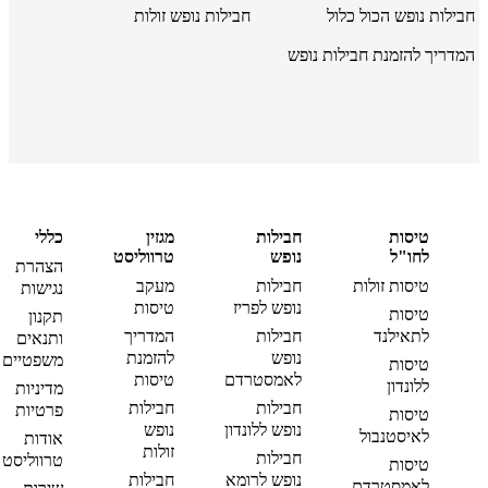
חבילות נופש הכול כלול
חבילות נופש זולות
המדריך להזמנת חבילות נופש
טיסות
חבילות
מגזין
כללי
לחו"ל
נופש
טרווליסט
הצהרת
טיסות זולות
חבילות
מעקב
נגישות
נופש לפריז
טיסות
טיסות
תקנון
לתאילנד
חבילות
המדריך
ותנאים
נופש
להזמנת
משפטיים
טיסות
לאמסטרדם
טיסות
ללונדון
מדיניות
חבילות
חבילות
פרטיות
טיסות
נופש ללונדון
נופש
לאיסטנבול
אודות
זולות
חבילות
טרווליסט
טיסות
נופש לרומא
חבילות
לאמסטרדם