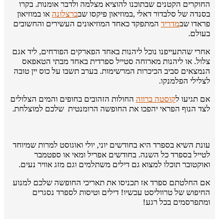
החוקרים הקטנים שבתוכנו להוציא מצלמה ולדבר אומנות. בקרו
בסנדה של סלבדור דאלי ,במוזיאון פיקסו שב
ברצלונה
או במוזיאון
פראדו שב
מדריד
המתפקד כאחד המוזיאונים העשירים והחשובים
בעולם.
אחרי שהתעייפנו נוכל ליהנות באחד הפארקים הפורחים, ליד אגם
צלול. או ליהנות מארוחה סטייל ספרדית באחד מבתי הטאפאס
הנמצאים סביב הכיכרות המרשימות. בערב תשבו על כוס יין טובה
לצלילי הפלמנקו.
אם תגיעו ל
קוסטה ברווה
החולות הזהובים בחופים והמים הצלולים
לצד הנוף הפראי יהפכו את החופשה הרומנטית שלכם למוצלחת.
עונת השיא בספרד היא בחודשים יוני, יולי ואוגוסט למרות שמיוחד
לטייל בספרד כל השנה. בחודשים אפריל ומאי או ספטמבר
ואוקטובר תוכלו למצוא גם דילים משתלמים וגם מזג אוויר נעים.
אם החלטתם ספרד אז תכניסו את תאריכי החופשה שלכם למנוע
החיפוש של טרווליסט עכשיו! דילים וטיסות לספרד נסגרים
ומתפרסמים בכל רגע!