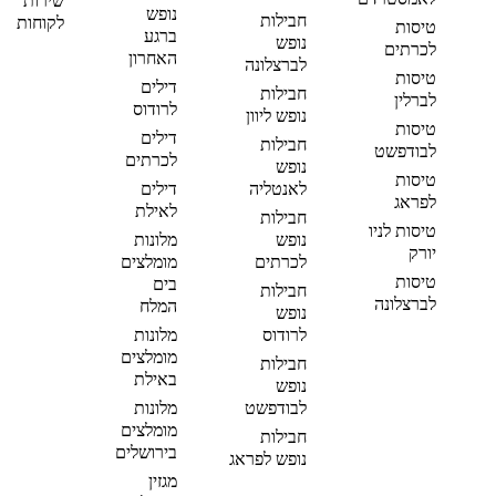
שירות
נופש
חבילות
לקוחות
טיסות
ברגע
נופש
לכרתים
האחרון
לברצלונה
טיסות
דילים
חבילות
לברלין
לרודוס
נופש ליוון
טיסות
דילים
חבילות
לבודפשט
לכרתים
נופש
טיסות
לאנטליה
דילים
לפראג
לאילת
חבילות
טיסות לניו
נופש
מלונות
יורק
לכרתים
מומלצים
טיסות
בים
חבילות
לברצלונה
המלח
נופש
לרודוס
מלונות
מומלצים
חבילות
באילת
נופש
לבודפשט
מלונות
מומלצים
חבילות
בירושלים
נופש לפראג
מגזין