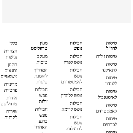
טיסות
חבילות
מגזין
כללי
לחו"ל
נופש
טרווליסט
הצהרת
טיסות זולות
חבילות
מעקב
נגישות
נופש לפריז
טיסות
טיסות
תקנון
לתאילנד
חבילות
המדריך
ותנאים
נופש
להזמנת
משפטיים
טיסות
לאמסטרדם
טיסות
ללונדון
מדיניות
חבילות
חבילות
פרטיות
טיסות
נופש ללונדון
נופש
לאיסטנבול
אודות
זולות
חבילות
טרווליסט
טיסות
נופש לרומא
חבילות
לאמסטרדם
שירות
נופש
חבילות
לקוחות
טיסות
ברגע
נופש
לכרתים
האחרון
לברצלונה
טיסות