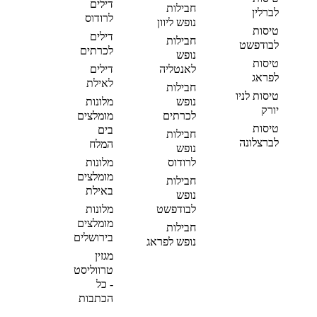
דילים
חבילות
לברלין
לרודוס
נופש ליוון
טיסות
דילים
חבילות
לבודפשט
לכרתים
נופש
טיסות
לאנטליה
דילים
לפראג
לאילת
חבילות
טיסות לניו
נופש
מלונות
יורק
לכרתים
מומלצים
טיסות
בים
חבילות
לברצלונה
המלח
נופש
לרודוס
מלונות
מומלצים
חבילות
באילת
נופש
לבודפשט
מלונות
מומלצים
חבילות
בירושלים
נופש לפראג
מגזין
טרווליסט
- כל
הכתבות