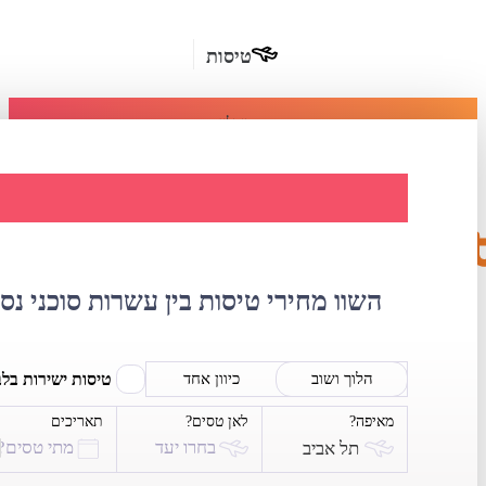
טיסות
מומלץ
חבילות
נופש
השוואת מחירי 
חבילות
הרשמה
כשרות
השוו מחירי טיסות בין עשרות סוכני נס
מלונות
בחו"ל
טיסות ישירות בל
הלוך ושוב
כיוון אחד
מאיפה?
לאן טסים?
תאריכים
השכרת
בחרו יעד
מתי טסים?
תל אביב
רכב