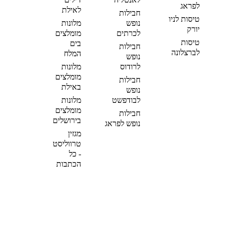
לפראג
לאילת
חבילות
טיסות לניו
נופש
מלונות
יורק
לכרתים
מומלצים
טיסות
בים
חבילות
לברצלונה
המלח
נופש
לרודוס
מלונות
מומלצים
חבילות
באילת
נופש
לבודפשט
מלונות
מומלצים
חבילות
בירושלים
נופש לפראג
מגזין
טרווליסט
- כל
הכתבות