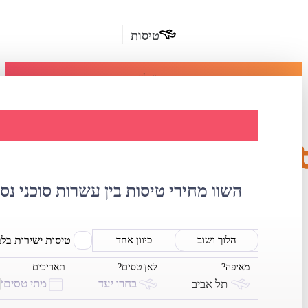
טיסות
מומלץ
חבילות
נופש
השוואת מחירי טי
חבילות
הרשמה
כשרות
השוו מחירי טיסות בין עשרות סוכני נס
מלונות
בחו"ל
טיסות ישירות בל
הלוך ושוב
כיוון אחד
מאיפה?
לאן טסים?
תאריכים
השכרת
בחרו יעד
מתי טסים?
תל אביב
רכב