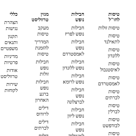
טיסות
חבילות
מגזין
כללי
לחו"ל
נופש
טרווליסט
הצהרת
טיסות זולות
חבילות
מעקב
נגישות
נופש לפריז
טיסות
טיסות
תקנון
לתאילנד
חבילות
המדריך
ותנאים
נופש
להזמנת
משפטיים
טיסות
לאמסטרדם
טיסות
ללונדון
מדיניות
חבילות
חבילות
פרטיות
טיסות
נופש ללונדון
נופש
לאיסטנבול
אודות
זולות
חבילות
טרווליסט
טיסות
נופש לרומא
חבילות
לאמסטרדם
שירות
נופש
חבילות
לקוחות
טיסות
ברגע
נופש
לכרתים
האחרון
לברצלונה
טיסות
דילים
חבילות
לברלין
לרודוס
נופש ליוון
טיסות
דילים
חבילות
לבודפשט
לכרתים
נופש
טיסות
לאנטליה
דילים