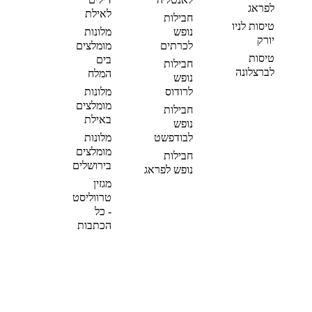
לפראג
לאילת
חבילות
טיסות לניו
נופש
מלונות
יורק
לכרתים
מומלצים
טיסות
בים
חבילות
לברצלונה
המלח
נופש
לרודוס
מלונות
מומלצים
חבילות
באילת
נופש
לבודפשט
מלונות
מומלצים
חבילות
בירושלים
נופש לפראג
מגזין
טרווליסט
- כל
הכתבות