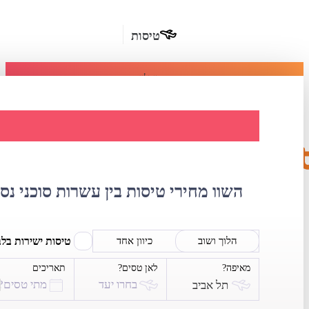
טיסות
מומלץ
חבילות
נופש
השוואת מחירי ט
חבילות
הרשמה
כשרות
השוו מחירי טיסות בין עשרות סוכני נס
מלונות
בחו"ל
טיסות ישירות בל
הלוך ושוב
כיוון אחד
מאיפה?
לאן טסים?
תאריכים
השכרת
בחרו יעד
מתי טסים?
תל אביב
רכב