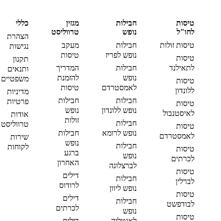
טיסות
חבילות
מגזין
כללי
לחו"ל
נופש
טרווליסט
הצהרת
טיסות זולות
חבילות
מעקב
נגישות
נופש לפריז
טיסות
טיסות
תקנון
לתאילנד
חבילות
המדריך
ותנאים
נופש
להזמנת
משפטיים
טיסות
לאמסטרדם
טיסות
ללונדון
מדיניות
חבילות
חבילות
פרטיות
טיסות
נופש ללונדון
נופש
לאיסטנבול
אודות
זולות
חבילות
טרווליסט
טיסות
נופש לרומא
חבילות
לאמסטרדם
שירות
נופש
חבילות
לקוחות
טיסות
ברגע
נופש
לכרתים
האחרון
לברצלונה
טיסות
דילים
חבילות
לברלין
לרודוס
נופש ליוון
טיסות
דילים
חבילות
לבודפשט
לכרתים
נופש
טיסות
לאנטליה
דילים