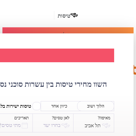
טיסות
מומלץ
חבילות
נופש
השוואת מחירי טיסות
חבילות
הרשמה
כשרות
השוו מחירי טיסות בין עשרות סוכני נס
מלונות
בחו"ל
טיסות ישירות בל
הלוך ושוב
כיוון אחד
מאיפה?
לאן טסים?
תאריכים
השכרת
בחרו יעד
מתי טסים?
תל אביב
רכב