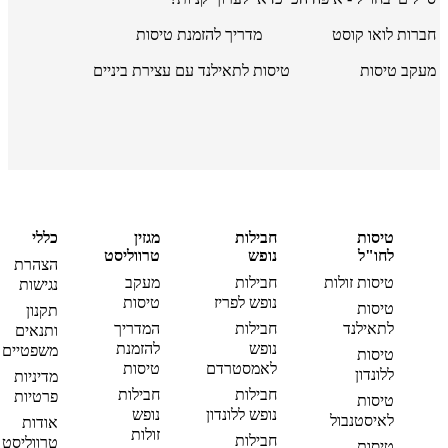
חברות לואו קוסט
מדריך להזמנת טיסות
מעקב טיסות
טיסות לתאילנד עם עצירת ביניים
טיסות
חבילות
מגזין
כללי
לחו"ל
נופש
טרווליסט
הצהרת
טיסות זולות
חבילות
מעקב
נגישות
נופש לפריז
טיסות
טיסות
תקנון
לתאילנד
חבילות
המדריך
ותנאים
נופש
להזמנת
משפטיים
טיסות
לאמסטרדם
טיסות
ללונדון
מדיניות
חבילות
חבילות
פרטיות
טיסות
נופש ללונדון
נופש
לאיסטנבול
אודות
זולות
חבילות
טרווליסט
טיסות