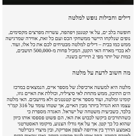
דילים וחבילות נופש למלטה
חופשה בלב ים, על אי קטנטן ויפהפה, עשרות מפרצים מקסימים,
נופים שנלקחו היישר ממשחקי הכס ועם כל זאת, אווירה שמרגישה
ממש כמו בבית – דילים למלטה מבטיחים לכם את כל אלו, ועוד.
לא בכדי מארח האי הקטן, המכיל פחות מ-500,000 תושבים,
כמות של יותר מפי 2 תיירים בשנה.
מה חשוב לדעת על מלטה
מלטה היא למעשה ארכיפלג של מספר איים, הנמצאים במרכז
הים התיכון, ממש מתחת לאי סיציליה, וכוללת את האיים גוזו,
קומינו ומלטה, ועוד מספר איים קטנטנים ולא מיושבים. האי מלטה
עצמו הוא הגדול ביותר מבין האיים, אך שטחו עומד על 316 קמ"ר
בלבד, כשביעית משטחה של ישראל. האגדה מספרת כי
כשהתורכים ביקשו לכבוש את האי, הם פשוט פספסו אותו כיוון
שהוא כל כך קטן. אך על אף גודלו הצנוע, מיקומו האסטרטגי
באמצע הדרך בין אירופה לצפון אפריקה, ובין מיצרי גיברלטר
למזרח התיכון, הפך אותו ליעד מבוקש ביותר, ואכן צבאות רבים