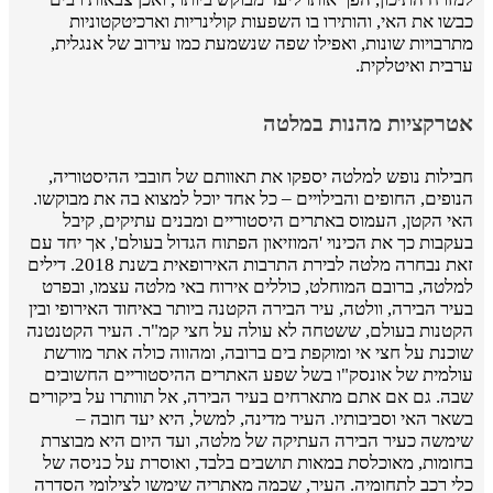
כבשו את האי, והותירו בו השפעות קולינריות וארכיטקטוניות
מתרבויות שונות, ואפילו שפה שנשמעת כמו עירוב של אנגלית,
ערבית ואיטלקית.
אטרקציות מהנות במלטה
חבילות נופש למלטה יספקו את תאוותם של חובבי ההיסטוריה,
הנופים, החופים והבילויים – כל אחד יוכל למצוא בה את מבוקשו.
האי הקטן, העמוס באתרים היסטוריים ומבנים עתיקים, קיבל
בעקבות כך את הכינוי 'המוזיאון הפתוח הגדול בעולם', אך יחד עם
זאת נבחרה מלטה לבירת התרבות האירופאית בשנת 2018. דילים
למלטה, ברובם המוחלט, כוללים אירוח באי מלטה עצמו, ובפרט
בעיר הבירה, וולטה, עיר הבירה הקטנה ביותר באיחוד האירופי ובין
הקטנות בעולם, ששטחה לא עולה על חצי קמ"ר. העיר הקטנטנה
שוכנת על חצי אי ומוקפת בים ברובה, ומהווה כולה אתר מורשת
עולמית של אונסק"ו בשל שפע האתרים ההיסטוריים החשובים
שבה. גם אם אתם מתארחים בעיר הבירה, אל תוותרו על ביקורים
בשאר האי וסביבותיו. העיר מדינה, למשל, היא יעד חובה –
שימשה כעיר הבירה העתיקה של מלטה, ועד היום היא מבוצרת
בחומות, מאוכלסת במאות תושבים בלבד, ואוסרת על כניסה של
כלי רכב לתחומיה. העיר, שכמה מאתריה שימשו לצילומי הסדרה