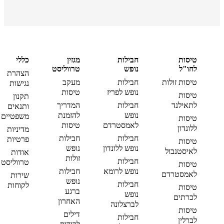
טיסות
חבילות
מגזין
כללי
לחו"ל
נופש
טרווליסט
הצהרת
טיסות זולות
חבילות
מעקב
נגישות
נופש לפריז
טיסות
טיסות
תקנון
לתאילנד
חבילות
המדריך
ותנאים
נופש
להזמנת
משפטיים
טיסות
לאמסטרדם
טיסות
ללונדון
מדיניות
חבילות
חבילות
פרטיות
טיסות
נופש ללונדון
נופש
לאיסטנבול
אודות
זולות
חבילות
טרווליסט
טיסות
נופש לרומא
חבילות
לאמסטרדם
שירות
נופש
חבילות
לקוחות
טיסות
ברגע
נופש
לכרתים
האחרון
לברצלונה
טיסות
דילים
חבילות
לברלין