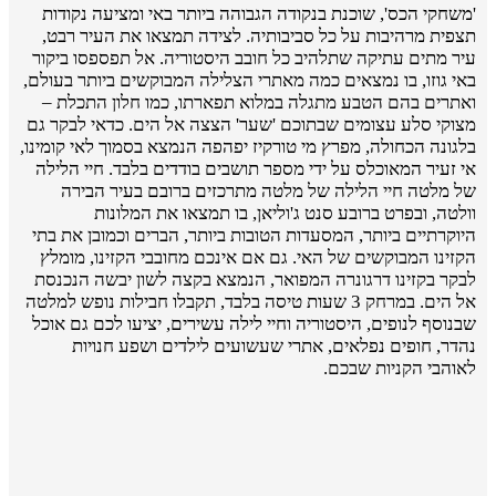
'משחקי הכס', שוכנת בנקודה הגבוהה ביותר באי ומציעה נקודות
תצפית מרהיבות על כל סביבותיה. לצידה תמצאו את העיר רבט,
עיר מתים עתיקה שתלהיב כל חובב היסטוריה. אל תפספסו ביקור
באי גוזו, בו נמצאים כמה מאתרי הצלילה המבוקשים ביותר בעולם,
ואתרים בהם הטבע מתגלה במלוא תפארתו, כמו חלון התכלת –
מצוקי סלע עצומים שבתוכם 'שער' הצצה אל הים. כדאי לבקר גם
בלגונה הכחולה, מפרץ מי טורקיז יפהפה הנמצא בסמוך לאי קומינו,
אי זעיר המאוכלס על ידי מספר תושבים בודדים בלבד. חיי הלילה
של מלטה חיי הלילה של מלטה מתרכזים ברובם בעיר הבירה
וולטה, ובפרט ברובע סנט ג'וליאן, בו תמצאו את המלונות
היוקרתיים ביותר, המסעדות הטובות ביותר, הברים וכמובן את בתי
הקזינו המבוקשים של האי. גם אם אינכם מחובבי הקזינו, מומלץ
לבקר בקזינו דרגונרה המפואר, הנמצא בקצה לשון יבשה הנכנסת
אל הים. במרחק 3 שעות טיסה בלבד, תקבלו חבילות נופש למלטה
שבנוסף לנופים, היסטוריה וחיי לילה עשירים, יציעו לכם גם אוכל
נהדר, חופים נפלאים, אתרי שעשועים לילדים ושפע חנויות
לאוהבי הקניות שבכם.