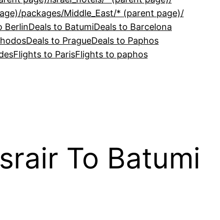
/packages/North_America/* (parent page)
/packages/Middle_East/* (parent page)
o Berlin
Deals to Batumi
Deals to Barcelona
Rhodos
Deals to Prague
Deals to Paphos
odes
Flights to Paris
Flights to paphos
Israir To Batumi