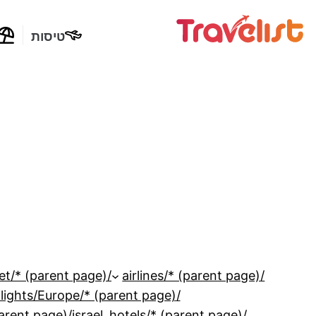
טיסות
/budget/* (parent page)
/airlines/* (parent page)
/flights/Europe/* (parent page)
/packages/Africa/* (parent page)
/israel_hotels/* (parent page)