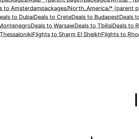
s to Amsterdam
eals to Dubai
Deals to Crete
Deals to Budapest
Deals t
 Montenegro
Deals to Warsaw
Deals to Tbilisi
Deals to 
 Thessaloniki
Flights to Sharm El Sheikh
Flights to Rh